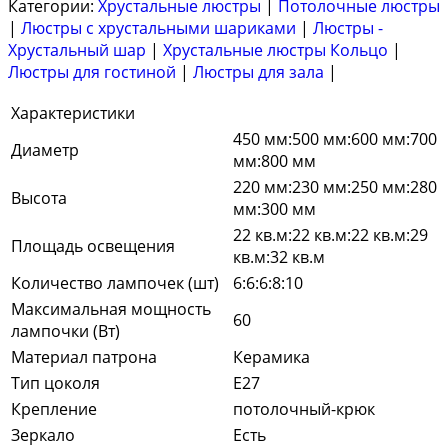
Категории:
Хрустальные люстры
|
Потолочные люстры
|
Люстры с хрустальными шариками
|
Люстры -
Хрустальный шар
|
Хрустальные люстры Кольцо
|
Люстры для гостиной
|
Люстры для зала
|
Характеристики
450 мм:500 мм:600 мм:700
Диаметр
мм:800 мм
220 мм:230 мм:250 мм:280
Высота
мм:300 мм
22 кв.м:22 кв.м:22 кв.м:29
Площадь освещения
кв.м:32 кв.м
Количество лампочек (шт)
6:6:6:8:10
Максимальная мощность
60
лампочки (Вт)
Материал патрона
Керамика
Тип цоколя
E27
Крепление
потолочный-крюк
Зеркало
Есть